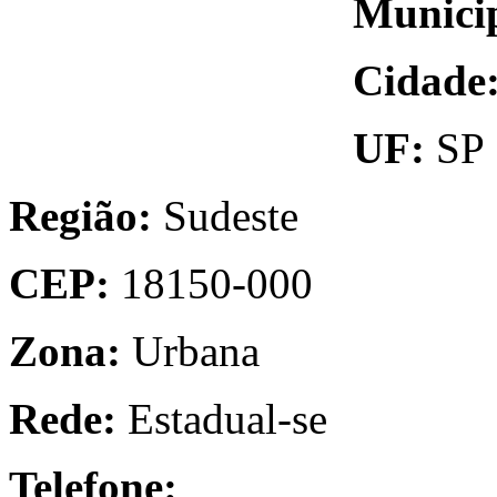
Munici
Cidade
UF:
SP
Região:
Sudeste
CEP:
18150-000
Zona:
Urbana
Rede:
Estadual-se
Telefone: