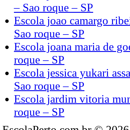
– Sao roque – SP
Escola joao camargo ribe
Sao roque – SP
Escola joana maria de go
roque – SP
Escola jessica yukari ass
Sao roque – SP
Escola jardim vitoria mun
roque – SP
EscolaPerto.com.br © 2026.