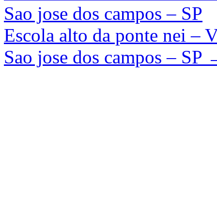
Sao jose dos campos – SP
Escola alto da ponte nei – V
Sao jose dos campos – SP