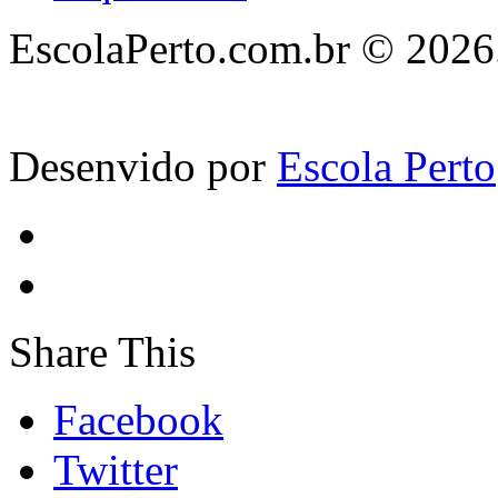
EscolaPerto.com.br © 2026.
Desenvido por
Escola Perto
Share This
Facebook
Twitter