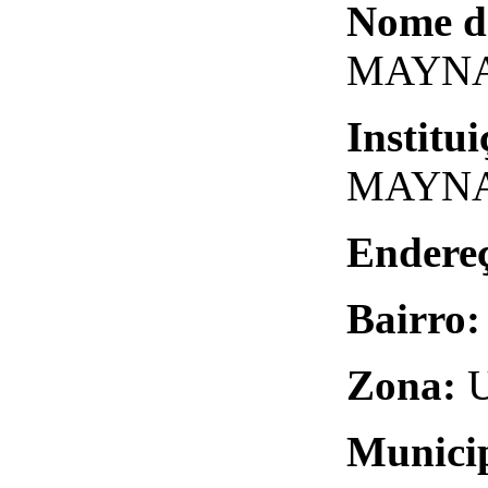
Nome d
MAYNA
Institu
MAYNA
Endere
Bairro
Zona:
Munici