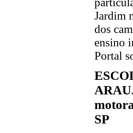
particul
Jardim 
dos cam
ensino i
Portal s
ESCO
ARAUJ
motora
SP