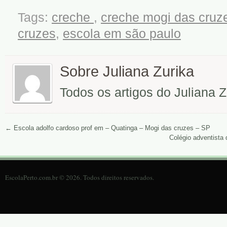
Tags:
creche
,
creche mogi das cruz
cruzes
,
escola em são paulo
Sobre Juliana Zurika
Todos os artigos do Juliana 
←
Escola adolfo cardoso prof em – Quatinga – Mogi das cruzes – SP
Colégio adventista
EscolaPerto.com.br © 2026. Todos direitos reservados.