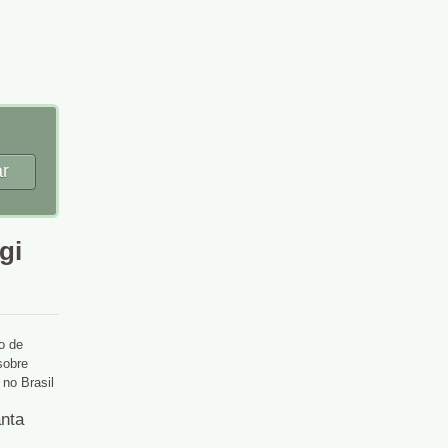
r
gi
ro de
sobre
 no Brasil
nta