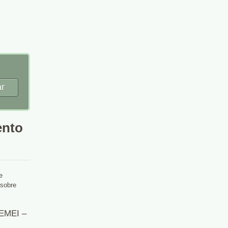
r
ento
e
 sobre
EMEI –