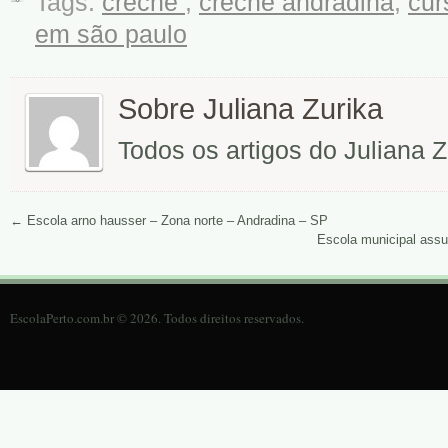
Tags:
creche
,
creche andradina
,
cu
em são paulo
Sobre Juliana Zurika
Todos os artigos do Juliana 
←
Escola arno hausser – Zona norte – Andradina – SP
Escola municipal ass
EscolaPerto.com.br © 2026. Todos direitos reservados.