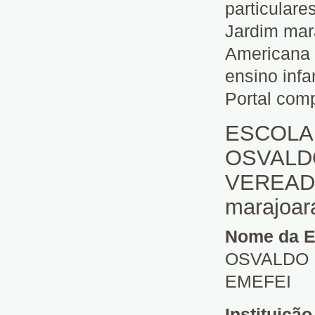
particulare
Jardim mar
Americana 
ensino infa
Portal comp
ESCOLA
OSVALDO
VEREADO
marajoar
Nome da E
OSVALDO 
EMEFEI
Instituiçã