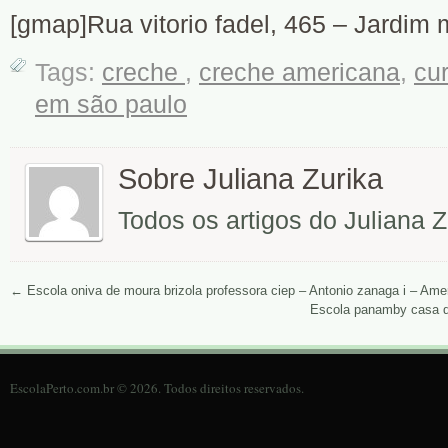
[gmap]Rua vitorio fadel, 465 – Jardim
Tags:
creche
,
creche americana
,
cu
em são paulo
Sobre Juliana Zurika
Todos os artigos do Juliana 
←
Escola oniva de moura brizola professora ciep – Antonio zanaga i – Am
Escola panamby casa da
EscolaPerto.com.br © 2026. Todos direitos reservados.