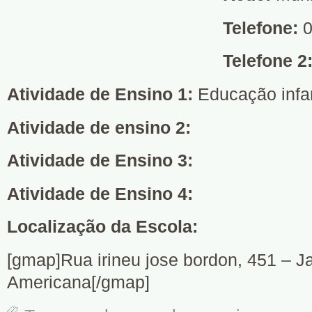
Telefone:
0
Telefone 2
Atividade de Ensino 1:
Educação infan
Atividade de ensino 2:
Atividade de Ensino 3:
Atividade de Ensino 4:
Localização da Escola:
[gmap]Rua irineu jose bordon, 451 – Jar
Americana[/gmap]