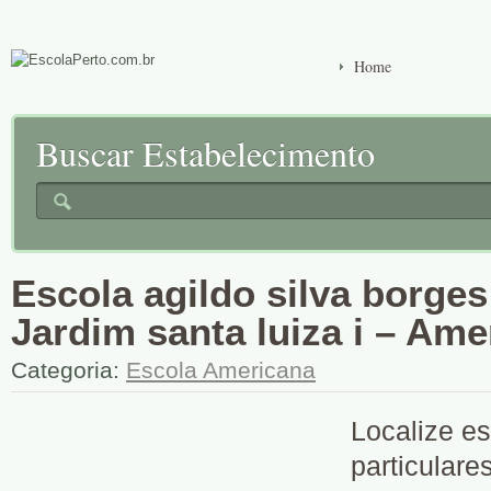
Home
Buscar Estabelecimento
Escola agildo silva borges
Jardim santa luiza i – Ame
Categoria:
Escola Americana
Localize es
particulare