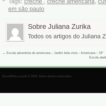
Tags:
creche
,
creche americana
,
cu
em são paulo
Sobre Juliana Zurika
Todos os artigos do Juliana 
←
Escola adventista de americana – Jardim bela vista – Americana – SP
Escola alad
EscolaPerto.com.br © 2026. Todos direitos reservados.